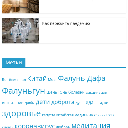
Как пережить пандемию
Метки
Фалунь Дафа
Китай
Бог
Мозг
Вселенная
Фалуньгун
Шень Юнь
болезни
вакцинация
дети
доброта
еда
воспитание
душа
загадки
грибы
здоровье
капуста
китайская медицина
клиническая
медитация
коронавирус
любовь
смерть