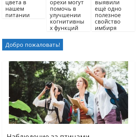
цвета в
орехи могут
выявили
нашем
помочь в
ещё одно
питании
улучшении
полезное
когнитивны
свойство
х функций
имбиря
Добро пожаловать!
Наблюдение за птицами —