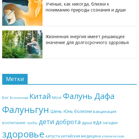
Учёные, как никогда, близки к
пониманию природы сознания и души
Жизненная энергия имеет решающее
значение для долгосрочного здоровья
Метки
Фалунь Дафа
Китай
Бог
Мозг
Вселенная
Фалуньгун
Шень Юнь
болезни
вакцинация
дети
доброта
еда
воспитание
душа
загадки
грибы
здоровье
капуста
китайская медицина
клиническая