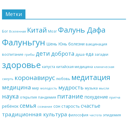
Метки
Фалунь Дафа
Китай
Бог
Мозг
Вселенная
Фалуньгун
Шень Юнь
болезни
вакцинация
дети
доброта
еда
воспитание
душа
загадки
грибы
здоровье
капуста
китайская медицина
клиническая
медитация
коронавирус
любовь
смерть
медицина
мудрость
мир
музыка
молодость
мысли
наука
питание
похудение
открытия
пандемия
притча
семья
счастье
ребёнок
сон
старость
сознание
традиционная культура
философия
эпидемия
чистота