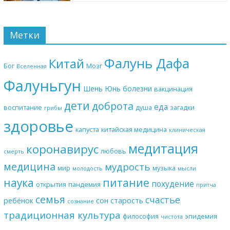
Метки
Фалунь Дафа
Китай
Бог
Мозг
Вселенная
Фалуньгун
Шень Юнь
болезни
вакцинация
дети
доброта
еда
воспитание
душа
загадки
грибы
здоровье
капуста
китайская медицина
клиническая
медитация
коронавирус
любовь
смерть
медицина
мудрость
мир
музыка
молодость
мысли
наука
питание
похудение
открытия
пандемия
притча
семья
счастье
ребёнок
сон
старость
сознание
традиционная культура
философия
эпидемия
чистота