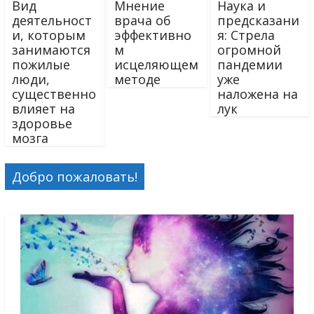
Вид
Мнение
Наука и
деятельност
врача об
предсказани
и, которым
эффективно
я: Стрела
занимаются
м
огромной
пожилые
исцеляющем
пандемии
люди,
методе
уже
существенно
наложена на
влияет на
лук
здоровье
мозга
Добро пожаловать!