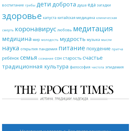
дети
доброта
еда
воспитание
душа
загадки
грибы
здоровье
капуста
китайская медицина
клиническая
медитация
коронавирус
любовь
смерть
медицина
мудрость
мир
музыка
молодость
мысли
наука
питание
похудение
открытия
пандемия
притча
семья
счастье
ребёнок
сон
старость
сознание
традиционная культура
философия
эпидемия
чистота