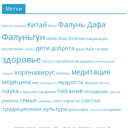
Метки
Фалунь Дафа
Китай
Бог
Мозг
Вселенная
Фалуньгун
Шень Юнь
болезни
вакцинация
дети
доброта
еда
воспитание
душа
загадки
грибы
здоровье
капуста
китайская медицина
клиническая
медитация
коронавирус
любовь
смерть
медицина
мудрость
мир
музыка
молодость
мысли
наука
питание
похудение
открытия
пандемия
притча
семья
счастье
ребёнок
сон
старость
сознание
традиционная культура
философия
эпидемия
чистота