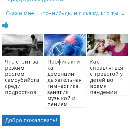
Скажи мне… что–нибудь, и я скажу, кто ты
→
Что стоит за
Профилакти
Как
резким
ка
справляться
ростом
деменции:
с тревогой у
самоубийств
дыхательная
детей во
среди
гимнастика,
время
подростков
занятия
пандемии
музыкой и
пением
Добро пожаловать!