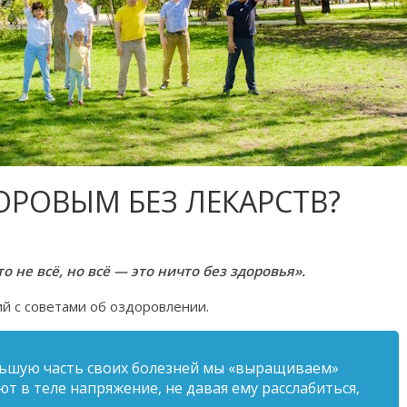
ОРОВЫМ БЕЗ ЛЕКАРСТВ?
о не всё, но всё — это ничто без здоровья».
й с советами об оздоровлении.
льшую часть своих болезней мы «выращиваем»
т в теле напряжение, не давая ему расслабиться,