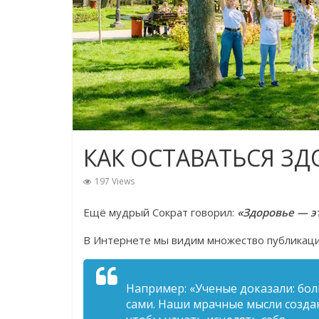
КАК ОСТАВАТЬСЯ ЗД
197 Views
Ещё мудрый Сократ говорил:
«Здоровье — эт
В Интернете мы видим множество публикаци
Например: «Ученые доказали: бо
сами. Наши мрачные мысли создаю