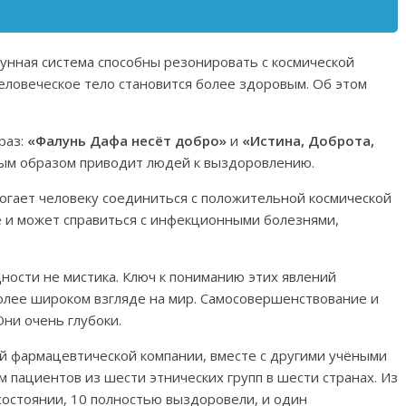
унная система способны резонировать с космической
человеческое тело становится более здоровым. Об этом
раз:
«Фалунь Дафа несёт добро»
и
«Истина, Доброта,
ым образом приводит людей к выздоровлению.
могает человеку соединиться с положительной космической
е и может справиться с инфекционными болезнями,
ности не мистика. Ключ к пониманию этих явлений
олее широком взгляде на мир. Самосовершенствование и
ни очень глубоки.
й фармацевтической компании, вместе с другими учёными
 пациентов из шести этнических групп в шести странах. Из
состоянии, 10 полностью выздоровели, и один