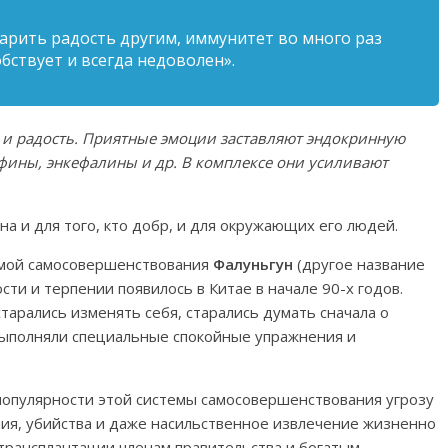
дарить радость другим, иммунитет во много раз
обствует и всегда недоволен».
 и радость. Приятные эмоции заставляют эндокринную
фины, энкефалины и др. В комплексе они усиливают
а и для того, кто добр, и для окружающих его людей.
емой самосовершенствования
Фалуньгун
(другое название
ости и терпении появилось в Китае в начале 90-х годов.
тарались изменять себя, старались думать сначала о
 выполняли специальные спокойные упражнения и
популярности этой системы самосовершенствования угрозу
ния, убийства и даже насильственное извлечение жизненно
трансплантации членам правительства и богатым