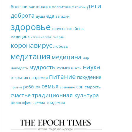
дети
болезни
вакцинация
воспитание
грибы
доброта
еда
душа
загадки
здоровье
капуста
китайская
медицина
клиническая смерть
коронавирус
любовь
медитация
медицина
мир
наука
мудрость
музыка
молодость
мысли
питание
похудение
открытия
пандемия
семья
ребёнок
сон
старость
притча
сознание
традиционная культура
счастье
философия
эпидемия
чистота