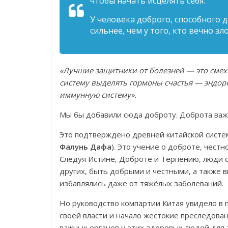
чтобы начать исцелять себя.
У человека доброго, способного 
сильнее, чем у того, кто вечно зл
«Лучшие защитники от болезней — это смех
систему выделять гормоны счастья — эндор
иммунную систему».
Мы бы добавили сюда доброту. Доброта важн
Это подтверждено древней китайской сист
Фалунь Дафа
). Это учение о доброте, честн
Следуя Истине, Доброте и Терпению, люди с
других, быть добрыми и честными, а также
избавлялись даже от тяжёлых заболеваний.
Но руководство компартии Китая увидело в 
своей власти и начало жестокие преследова
важных органов у этих здоровых людей для 