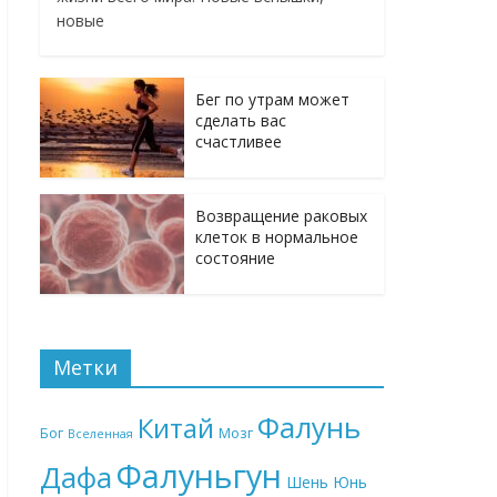
новые
Бег по утрам может
сделать вас
счастливее
Возвращение раковых
клеток в нормальное
состояние
Метки
Фалунь
Китай
Бог
Мозг
Вселенная
Фалуньгун
Дафа
Шень Юнь