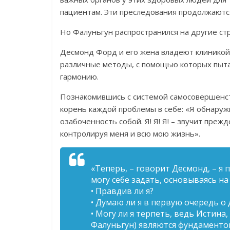
пациентам. Эти преследования продолжаются
Но Фалуньгун распространился на другие ст
Десмонд Форд и его жена владеют клиникой
различные методы, с помощью которых пыта
гармонию.
Познакомившись с системой самосовершенст
корень каждой проблемы в себе: «Я обнаружи
озабоченность собой. Я! Я! Я! – звучит прежд
контролируя меня и всю мою жизнь».
«Теперь, – говорит Десмонд, – я 
могу себе задать, основываясь н
• Правдив ли я?
• Думаю ли я в первую очередь о 
• Могу ли я терпеть, ведь Истин
Фалуньгун) являются фундаменто