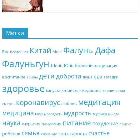
Метки
Фалунь Дафа
Китай
Бог
Мозг
Вселенная
Фалуньгун
Шень Юнь
болезни
вакцинация
дети
доброта
еда
воспитание
душа
загадки
грибы
здоровье
капуста
китайская медицина
клиническая
медитация
коронавирус
любовь
смерть
медицина
мудрость
мир
музыка
молодость
мысли
наука
питание
похудение
открытия
пандемия
притча
семья
счастье
ребёнок
сон
старость
сознание