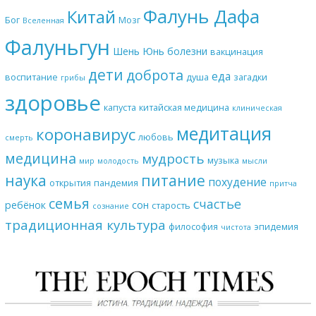
Фалунь Дафа
Китай
Бог
Мозг
Вселенная
Фалуньгун
Шень Юнь
болезни
вакцинация
дети
доброта
еда
воспитание
душа
загадки
грибы
здоровье
капуста
китайская медицина
клиническая
медитация
коронавирус
любовь
смерть
медицина
мудрость
музыка
мир
молодость
мысли
наука
питание
похудение
открытия
пандемия
притча
семья
счастье
ребёнок
сон
старость
сознание
традиционная культура
философия
эпидемия
чистота