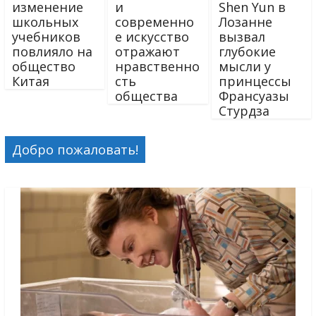
изменение
и
Shen Yun в
школьных
современно
Лозанне
учебников
е искусство
вызвал
повлияло на
отражают
глубокие
общество
нравственно
мысли у
Китая
сть
принцессы
общества
Франсуазы
Стурдза
Добро пожаловать!