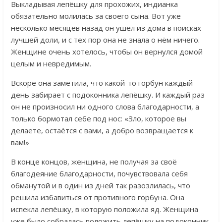
Выкладывая лепёшку для прохожих, индианка
обязательно молилась за своего сына. Вот уже
несколько месяцев назад он ушёл из дома в поисках
лучшей доли, и с тех пор она не знала о нём ничего.
Женщине очень хотелось, чтобы он вернулся домой
целым и невредимым.
Вскоре она заметила, что какой-то горбун каждый
день забирает с подоконника лепёшку. И каждый раз
он не произносил ни одного слова благодарности, а
только бормотал себе под нос: «Зло, которое вы
делаете, остаётся с вами, а добро возвращается к
вам!»
В конце концов, женщина, не получая за своё
благодеяние благодарности, почувствовала себя
обманутой и в один из дней так разозлилась, что
решила избавиться от противного горбуна. Она
испекла лепёшку, в которую положила яд. Женщина
уже было собралась положить лепёшку на подоконник,