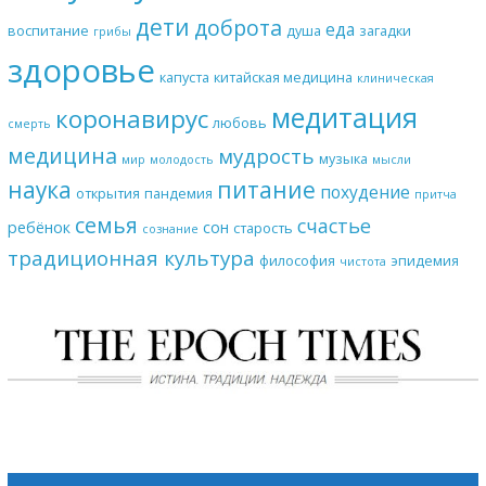
дети
доброта
еда
воспитание
душа
загадки
грибы
здоровье
капуста
китайская медицина
клиническая
медитация
коронавирус
любовь
смерть
медицина
мудрость
музыка
мир
молодость
мысли
наука
питание
похудение
открытия
пандемия
притча
семья
счастье
ребёнок
сон
старость
сознание
традиционная культура
философия
эпидемия
чистота