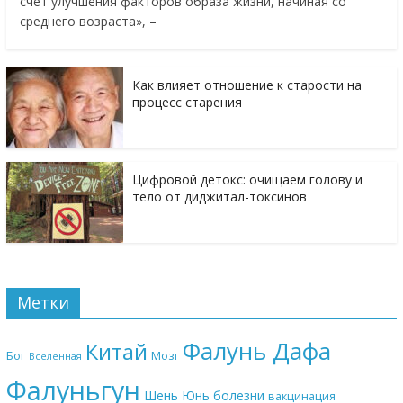
счет улучшения факторов образа жизни, начиная со
среднего возраста», –
Как влияет отношение к старости на
процесс старения
Цифровой детокс: очищаем голову и
тело от диджитал-токсинов
Метки
Фалунь Дафа
Китай
Бог
Мозг
Вселенная
Фалуньгун
Шень Юнь
болезни
вакцинация