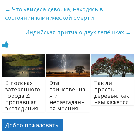
←
Что увидела девочка, находясь в
состоянии клинической смерти
Индийская притча о двух лепёшках
→
В поисках
Эта
Так ли
затерянного
таинственна
просты
города Z:
я и
деревья, как
пропавшая
неразгаданн
нам кажется
экспедиция
ая молния
Добро пожаловать!