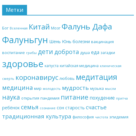
Метки
Фалунь Дафа
Китай
Бог
Мозг
Вселенная
Фалуньгун
Шень Юнь
болезни
вакцинация
дети
доброта
еда
воспитание
душа
загадки
грибы
здоровье
капуста
китайская медицина
клиническая
медитация
коронавирус
любовь
смерть
медицина
мудрость
мир
музыка
молодость
мысли
наука
питание
похудение
открытия
пандемия
притча
семья
счастье
ребёнок
сон
старость
сознание
традиционная культура
философия
эпидемия
чистота