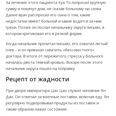
За лечение этого пациента Хуа То попросил крупную
сумму и покинул дом, не сказав больному ни слова.
Далее врач расспросил его сына о том, какие
недостатки имеет больной и какие водятся за ним
грехи. Позже он послал начальнику округа письмо, в
котором критиковал его в резкой форме.
Когда начальник прочитал письмо, его охватил лютый
гнев – и он приказал схватить «бессовестного»
доктора. В итоге от пережитого стресса у больного
началась рвота тёмной кровью. Вскоре после этого
начальник округа пошёл на поправку.
Рецепт от жадности
При дворе императора Цао Цао служил чиновник Ян
Дан. Он отвечал за военные поставки, включая еду. Ян
регулярно подворовывал продукты из поставок и
таким образом нажил состояние.