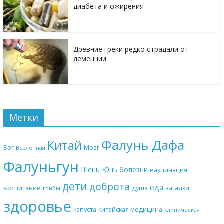
диабета и ожирения
Древние греки редко страдали от
деменции
Метки
Фалунь Дафа
Китай
Бог
Мозг
Вселенная
Фалуньгун
Шень Юнь
болезни
вакцинация
дети
доброта
еда
воспитание
душа
загадки
грибы
здоровье
капуста
китайская медицина
клиническая