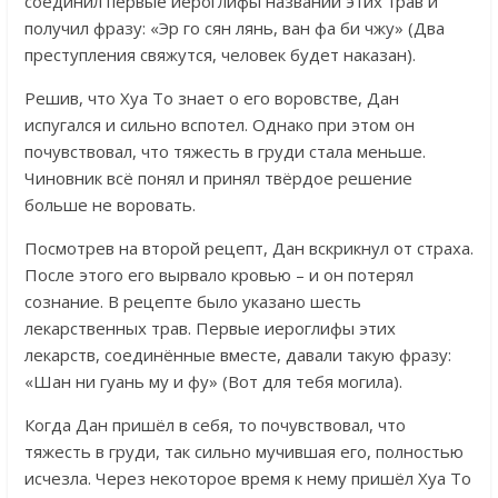
соединил первые иероглифы названий этих трав и
получил фразу: «Эр го сян лянь, ван фа би чжу» (Два
преступления свяжутся, человек будет наказан).
Решив, что Хуа То знает о его воровстве, Дан
испугался и сильно вспотел. Однако при этом он
почувствовал, что тяжесть в груди стала меньше.
Чиновник всё понял и принял твёрдое решение
больше не воровать.
Посмотрев на второй рецепт, Дан вскрикнул от страха.
После этого его вырвало кровью – и он потерял
сознание. В рецепте было указано шесть
лекарственных трав. Первые иероглифы этих
лекарств, соединённые вместе, давали такую фразу:
«Шан ни гуань му и фу» (Вот для тебя могила).
Когда Дан пришёл в себя, то почувствовал, что
тяжесть в груди, так сильно мучившая его, полностью
исчезла. Через некоторое время к нему пришёл Хуа То