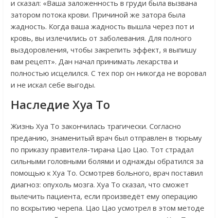
и сказал: «Ваша заложенность в груди была вызвана
затором потока крови. Причиной же затора была
жадность. Когда ваша жадность вышла через пот и
кровь, вы излечились от заболевания. Для полного
выздоровления, чтобы закрепить эффект, я выпишу
вам рецепт». Дан начал принимать лекарства и
полностью исцелился. С тех пор он никогда не воровал
и не искал себе выгоды.
Наследие Хуа То
Жизнь Хуа То закончилась трагически. Согласно
преданию, знаменитый врач был отправлен в тюрьму
по приказу правителя-тирана Цао Цао. Тот страдал
сильными головными болями и однажды обратился за
помощью к Хуа То. Осмотрев больного, врач поставил
диагноз: опухоль мозга. Хуа То сказал, что сможет
вылечить пациента, если произведёт ему операцию
по вскрытию черепа. Цао Цао усмотрел в этом методе