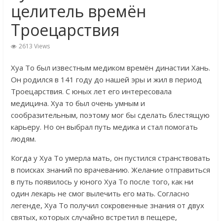
целитель времён
Троецарствия
2613 Views
Хуа То был известным медиком времён династии Хань.
Он родился в 141 году до нашей эры и жил в период
Троецарствия. С юных лет его интересовала
медицина. Хуа то был очень умным и
сообразительным, поэтому мог бы сделать блестящую
карьеру. Но он выбрал путь медика и стал помогать
людям.
Когда у Хуа То умерла мать, он пустился странствовать
в поисках знаний по врачеванию. Желание отправиться
в путь появилось у юного Хуа То после того, как ни
один лекарь не смог вылечить его мать. Согласно
легенде, Хуа То получил сокровенные знания от двух
святых, которых случайно встретил в пещере,