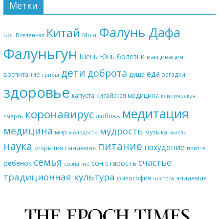
Метки
Фалунь Дафа
Китай
Бог
Мозг
Вселенная
Фалуньгун
Шень Юнь
болезни
вакцинация
дети
доброта
еда
воспитание
душа
загадки
грибы
здоровье
капуста
китайская медицина
клиническая
медитация
коронавирус
любовь
смерть
медицина
мудрость
мир
музыка
молодость
мысли
наука
питание
похудение
открытия
пандемия
притча
семья
счастье
ребёнок
сон
старость
сознание
традиционная культура
философия
эпидемия
чистота