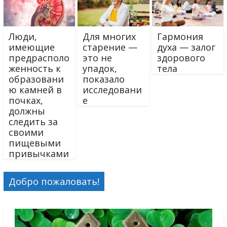
Люди,
Для многих
Гармония
имеющие
старение —
духа — залог
предрасполо
это не
здорового
женность к
упадок,
тела
образовани
показало
ю камней в
исследовани
почках,
е
должны
следить за
своими
пищевыми
привычками
Добро пожаловать!