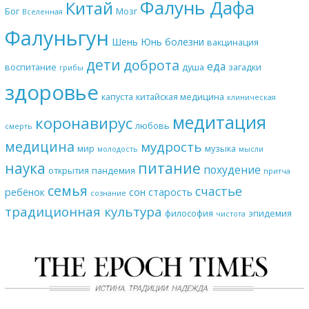
Фалунь Дафа
Китай
Бог
Мозг
Вселенная
Фалуньгун
Шень Юнь
болезни
вакцинация
дети
доброта
еда
воспитание
душа
загадки
грибы
здоровье
капуста
китайская медицина
клиническая
медитация
коронавирус
любовь
смерть
медицина
мудрость
мир
музыка
молодость
мысли
наука
питание
похудение
открытия
пандемия
притча
семья
счастье
ребёнок
сон
старость
сознание
традиционная культура
философия
эпидемия
чистота