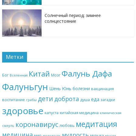
Солнечный период: зимнее
солнцестояние
Метки
Фалунь Дафа
Китай
Бог
Мозг
Вселенная
Фалуньгун
Шень Юнь
болезни
вакцинация
дети
доброта
еда
воспитание
душа
загадки
грибы
здоровье
капуста
китайская медицина
клиническая
медитация
коронавирус
любовь
смерть
медицина
мудрость
мир
музыка
молодость
мысли