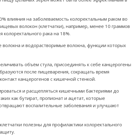
0% влияния на заболеваемость колоректальным раком во
пищевых волокон (клетчатки), например, менее 10 граммов
я колоректального рака на 18%.
 волокна и водорастворимые волокна, функции которых
величивать объём стула, присоединять к себе канцерогены
образуются после пищеварения, сокращать время
контакт канцерогенов с кишечной стенкой.
ироваться и расщепляться кишечными бактериями до
ких как бутират, пропионат и ацетат, которые
дотвращают воспалительные заболевания и улучшают
а клетчатки полезны для профилактики колоректального
защиту.