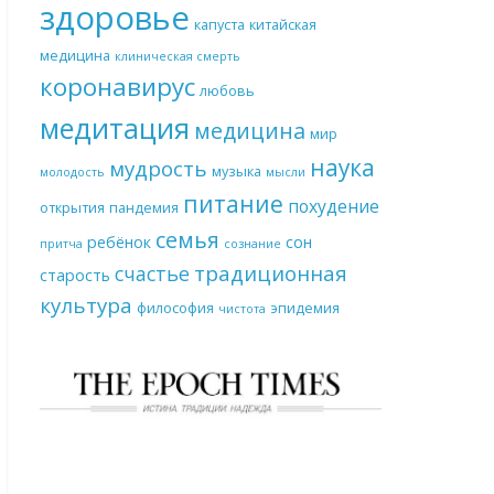
здоровье
капуста
китайская
медицина
клиническая смерть
коронавирус
любовь
медитация
медицина
мир
наука
мудрость
музыка
молодость
мысли
питание
похудение
открытия
пандемия
семья
ребёнок
сон
притча
сознание
традиционная
счастье
старость
культура
философия
эпидемия
чистота