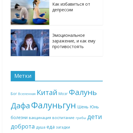
Как избавиться от
депрессии
Эмоциональное
заражение, и как ему
противостоять
Метки
Фалунь
Китай
Бог
Мозг
Вселенная
Фалуньгун
Дафа
Шень Юнь
дети
болезни
вакцинация
воспитание
грибы
доброта
еда
душа
загадки