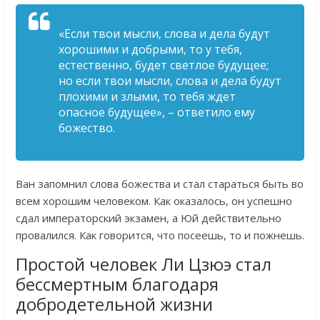
«Если твои мысли, слова и дела будут
хорошими и добрыми, то у тебя,
естественно, будет светлое будущее;
но если твои мысли, слова и дела будут
плохими и злыми, то тебя ждет
опасное будущее», – ответило ему
божество.
Ван запомнил слова божества и стал стараться быть во
всем хорошим человеком. Как оказалось, он успешно
сдал императорский экзамен, а Юй действительно
провалился. Как говорится, что посеешь, то и пожнешь.
Простой человек Ли Цзюэ стал
бессмертным благодаря
добродетельной жизни