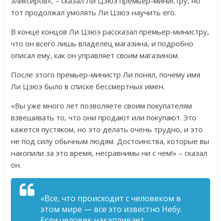
эликсиров», – сказал Ли Цзюэ премьер-министру, но
тот продолжал умолять Ли Цзюэ научить его.
В конце концов Ли Цзюэ рассказал премьер-министру,
что он всего лишь владелец магазина, и подробно
описал ему, как он управляет своим магазином.
После этого премьер-министр Ли понял, почему имя
Ли Цзюэ было в списке бессмертных имен.
«Вы уже много лет позволяете своим покупателям
взвешивать то, что они продают или покупают. Это
кажется пустяком, но это делать очень трудно, и это
не под силу обычным людям. Достоинства, которые вы
накопили за это время, несравнимы ни с чем!» – сказал
он.
«Все, что происходит с человеком в
этом мире — все это известно Небу.
Если человек накапливает