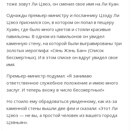
тоже зовут Ли Цзюэ, он сменил свое имя на Ли Куан.
Однажды премьер-министру и посланнику Цзэду Ли
Цзюэ приснился сон, в котором он попал в пещеру
Хуаян, где было много цветов и стояли красивые
павильоны. В одном из павильонов он увидел
каменную стену, на которой были выгравированы три
золотых иероглифа: «Сянь Жэнь Бан» (Список
бессмертных). И в этом списке он вдруг увидел свое
имя.
Премьер-министр подумал: «Я занимаю
ответственное служебное положение и имею много
заслуг. И теперь вхожу в число бессмертных!»
Но стоило ему обрадоваться увиденному, как из-за
каменной стены вышли две феи и сказали: «Этот Ли
Цзюэ — не вы, а простой человек из вашего города
Цзяньян».