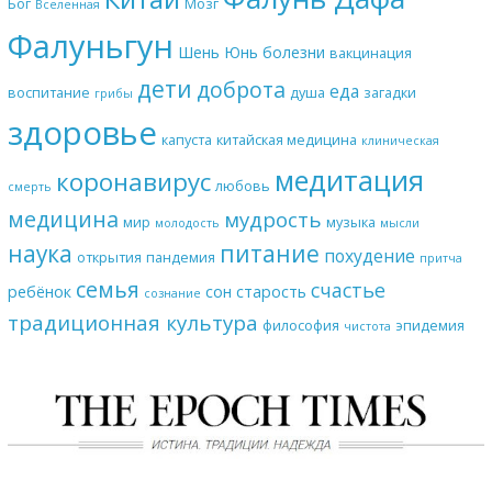
Бог
Мозг
Вселенная
Фалуньгун
Шень Юнь
болезни
вакцинация
дети
доброта
еда
воспитание
душа
загадки
грибы
здоровье
капуста
китайская медицина
клиническая
медитация
коронавирус
любовь
смерть
медицина
мудрость
мир
музыка
молодость
мысли
наука
питание
похудение
открытия
пандемия
притча
семья
счастье
ребёнок
сон
старость
сознание
традиционная культура
философия
эпидемия
чистота