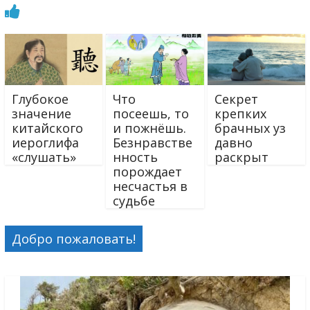
Глубокое
Что
Секрет
значение
посеешь, то
крепких
китайского
и пожнёшь.
брачных уз
иероглифа
Безнравстве
давно
«слушать»
нность
раскрыт
порождает
несчастья в
судьбе
Добро пожаловать!