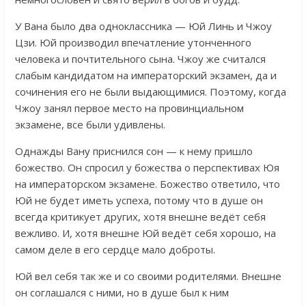
У Вана было два одноклассника — Юй Линь и Чжоу
Цзи. Юй производил впечатление утонченного
человека и почтительного сына. Чжоу же считался
слабым кандидатом на императорский экзамен, да и
сочинения его не были выдающимися. Поэтому, когда
Чжоу занял первое место на провинциальном
экзамене, все были удивлены.
Однажды Вану приснился сон — к нему пришло
божество. Он спросил у божества о перспективах Юя
на императорском экзамене. Божество ответило, что
Юй не будет иметь успеха, потому что в душе он
всегда критикует других, хотя внешне ведёт себя
вежливо. И, хотя внешне Юй ведёт себя хорошо, на
самом деле в его сердце мало доброты.
Юй вел себя так же и со своими родителями. Внешне
он соглашался с ними, но в душе был к ним