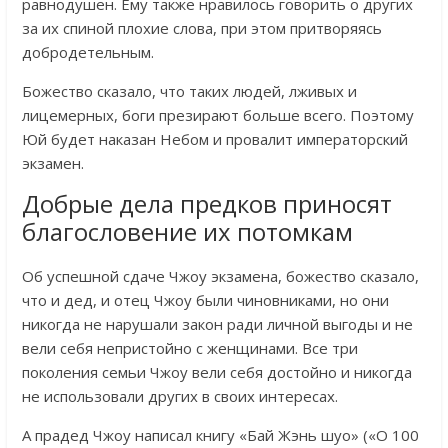
равнодушен. Ему также нравилось говорить о других
за их спиной плохие слова, при этом притворяясь
добродетельным.
Божество сказало, что таких людей, лживых и
лицемерных, боги презирают больше всего. Поэтому
Юй будет наказан Небом и провалит императорский
экзамен.
Добрые дела предков приносят
благословение их потомкам
Об успешной сдаче Чжоу экзамена, божество сказало,
что и дед, и отец Чжоу были чиновниками, но они
никогда не нарушали закон ради личной выгоды и не
вели себя непристойно с женщинами. Все три
поколения семьи Чжоу вели себя достойно и никогда
не использовали других в своих интересах.
А прадед Чжоу написал книгу «Бай Жэнь шуо» («О 100