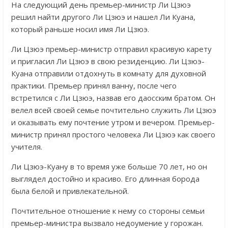
На следующий день премьер-министр Ли Цзюэ
решил найти другого Ли Цзюэ и нашел Ли Куана,
который раньше носил имя Ли Цзюэ.
Ли Цзюэ премьер-министр отправил красивую карету
и пригласил Ли Цзюэ в свою резиденцию. Ли Цзюэ-
Куана отправили отдохнуть в комнату для духовной
практики. Премьер принял ванну, после чего
встретился с Ли Цзюэ, назвав его даосским братом. Он
велел всей своей семье почтительно служить Ли Цзюэ
и оказывать ему почтение утром и вечером. Премьер-
министр принял простого человека Ли Цзюэ как своего
учителя.
Ли Цзюэ-Куану в то время уже больше 70 лет, но он
выглядел достойно и красиво. Его длинная борода
была белой и привлекательной.
Почтительное отношение к нему со стороны семьи
премьер-министра вызвало недоумение у горожан.