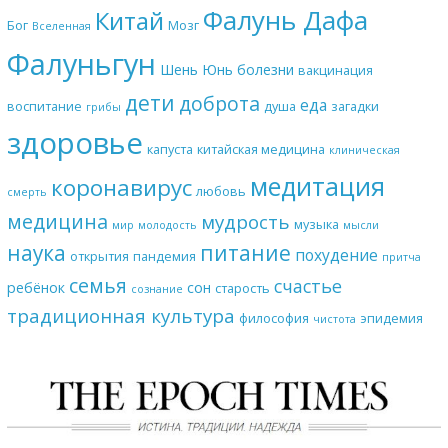
Фалунь Дафа
Китай
Бог
Мозг
Вселенная
Фалуньгун
Шень Юнь
болезни
вакцинация
дети
доброта
еда
воспитание
душа
загадки
грибы
здоровье
капуста
китайская медицина
клиническая
медитация
коронавирус
любовь
смерть
медицина
мудрость
музыка
мир
молодость
мысли
наука
питание
похудение
открытия
пандемия
притча
семья
счастье
ребёнок
сон
старость
сознание
традиционная культура
философия
эпидемия
чистота