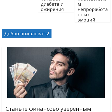
диабета и
м
ожирения
непроработа
нных
эмоций
Добро пожаловать!
Станьте финансово уверенным