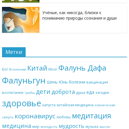
Учёные, как никогда, близки к
пониманию природы сознания и души
Метки
Фалунь Дафа
Китай
Бог
Мозг
Вселенная
Фалуньгун
Шень Юнь
болезни
вакцинация
дети
доброта
еда
воспитание
душа
загадки
грибы
здоровье
капуста
китайская медицина
клиническая
медитация
коронавирус
любовь
смерть
медицина
мудрость
мир
музыка
молодость
мысли