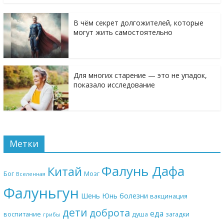
В чём секрет долгожителей, которые
могут жить самостоятельно
Для многих старение — это не упадок,
показало исследование
Метки
Фалунь Дафа
Китай
Бог
Мозг
Вселенная
Фалуньгун
Шень Юнь
болезни
вакцинация
дети
доброта
еда
воспитание
душа
загадки
грибы