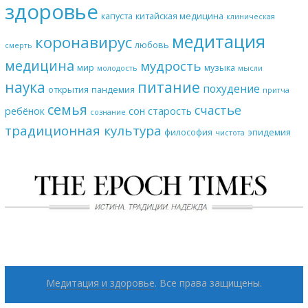
здоровье
капуста
китайская медицина
клиническая
медитация
коронавирус
любовь
смерть
медицина
мудрость
мир
музыка
молодость
мысли
наука
питание
похудение
открытия
пандемия
притча
семья
счастье
ребёнок
сон
старость
сознание
традиционная культура
философия
эпидемия
чистота
Медитация и здоровье
. Все права защищены.