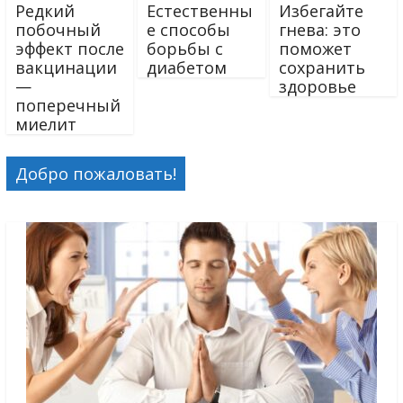
Редкий
Естественны
Избегайте
побочный
е способы
гнева: это
эффект после
борьбы с
поможет
вакцинации
диабетом
сохранить
—
здоровье
поперечный
миелит
Добро пожаловать!