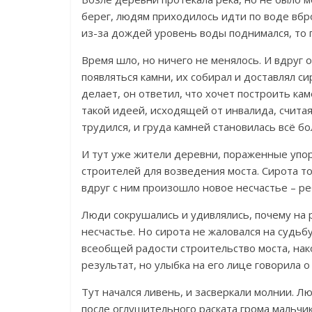
берег, людям приходилось идти по воде вбр
из-за дождей уровень воды поднимался, то 
Время шло, но ничего не менялось. И вдруг 
появляться камни, их собирал и доставлял си
делает, он ответил, что хочет построить к
такой идеей, исходящей от инвалида, счита
трудился, и груда камней становилась всё б
И тут уже жители деревни, пораженные упор
строителей для возведения моста. Сирота тож
вдруг с ним произошло новое несчастье – ре
Люди сокрушались и удивлялись, почему на 
несчастье. Но сирота не жаловался на судьб
всеобщей радости строительство моста, нак
результат, но улыбка на его лице говорила о 
Тут начался ливень, и засверкали молнии. Лю
после оглушительного раската грома мальчи