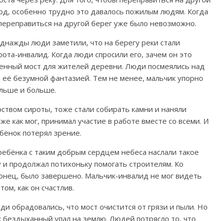
од, особенно трудно это давалось пожилым людям. Когда
переправиться на другой берег уже было невозможно.
однажды люди заметили, что на берегу реки стали
рота-инвалид. Когда люди спросили его, зачем он это
аменный мост для жителей деревни. Люди посмеялись над
я её безумной фантазией. Тем не менее, мальчик упорно
ольше и больше.
ством сироты, тоже стали собирать камни и наняли
е как мог, принимал участие в работе вместе со всеми. И
бёнок потерял зрение.
ребёнка с таким добрым сердцем небеса наслали такое
у и продолжал потихоньку помогать строителям. Ко
онец, было завершено. Мальчик-инвалид не мог видеть
том, как он счастлив.
ди обрадовались, что мост очистится от грязи и пыли. Но
к бездыханный упал на землю. Людей потрясло то, что