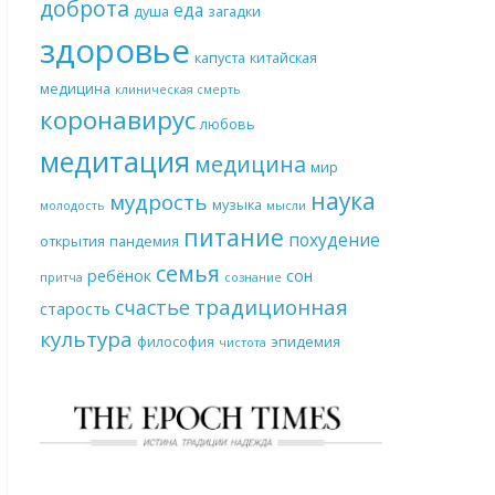
доброта
еда
душа
загадки
здоровье
капуста
китайская
медицина
клиническая смерть
коронавирус
любовь
медитация
медицина
мир
наука
мудрость
музыка
молодость
мысли
питание
похудение
открытия
пандемия
семья
ребёнок
сон
притча
сознание
традиционная
счастье
старость
культура
философия
эпидемия
чистота