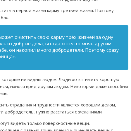
стить в первой жизни карму третьей жизни. Поэтому
 Бао:
 может очистить свою карму трёх жизней за одну
лько добрые дела, всегда хотел помочь другим
ебе, он накопил много добродетели. Поэтому сразу
ринца».
с, которые не видны людям. Люди хотят иметь хорошую
ресы, нанося вред другим людям. Некоторые даже способны
ния.
ить страдания и трудности является хорошим делом,
ти добродетель, нужно расстаться с желаниями.
огут видеть только поверхностные вещи.
одящее с разных точек зрения и оценивать вещи с