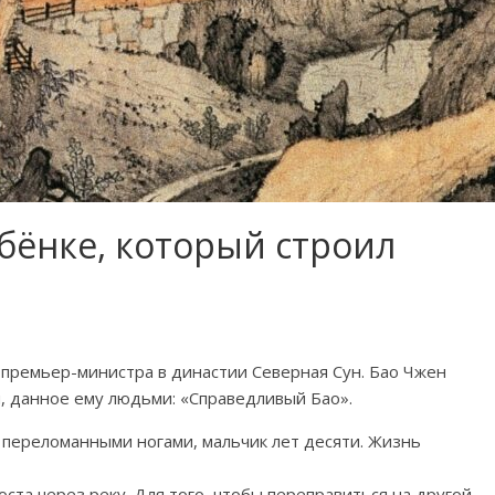
бёнке, который строил
, премьер-министра в династии Северная Сун. Бао Чжен
я, данное ему людьми: «Справедливый Бао».
с переломанными ногами, мальчик лет десяти. Жизнь
оста через реку. Для того, чтобы переправиться на другой