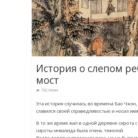
История о слепом ре
мост
762 Views
Эта история случилась во времена Бао Чжэн
славился своей справедливостью и носил им
В то же время жил в одной деревне сирота 
сироты-инвалида была очень тяжелой.
Возле деревни протекала река, но не было м