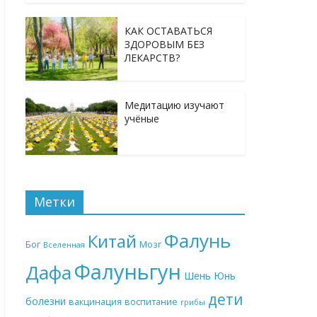
КАК ОСТАВАТЬСЯ
ЗДОРОВЫМ БЕЗ
ЛЕКАРСТВ?
Медитацию изучают
учёные
Метки
Фалунь
Китай
Бог
Мозг
Вселенная
Фалуньгун
Дафа
Шень Юнь
дети
болезни
вакцинация
воспитание
грибы