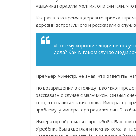
мальчика поразила молния, они считали, что
Как раз в это время в деревню приехал пре
деревни встретили его и рассказали о случи
«Почему хорошие люди не получа
дела? Как в таком случае люди з
Премьер-министр, не зная, что ответить, на
По возвращении в столицу, Бао Чжэн предст
рассказать о случае с мальчиком. Он был о
того, что написал такие слова. Император п
проблему: у императора родился сын. Это бы
Император обратился с просьбой к Бао осмот
У ребёнка была светлая и нежная кожа, а на 
Вглядевшись в иероглифы Бао вдруг обнаружи