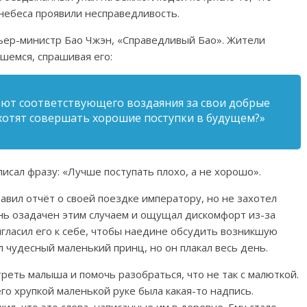
 небеса проявили несправедливость.
мьер-министр Бао Чжэн, «Справедливый Бао». Жители
вшемся, спрашивая его:
ют соответствующего воздаяния за свои добрые
ахотят совершать хорошие поступки в будущем?»
писал фразу: «Лучше поступать плохо, а не хорошо».
авил отчёт о своей поездке императору, но не захотел
чень озадачен этим случаем и ощущал дискомфорт из-за
ригласил его к себе, чтобы наедине обсудить возникшую
л чудесный маленький принц, но он плакал весь день.
реть малыша и помочь разобраться, что не так с малюткой.
его хрупкой маленькой руке была какая-то надпись.
л, что это слова, написанные им в деревне. Ему стало