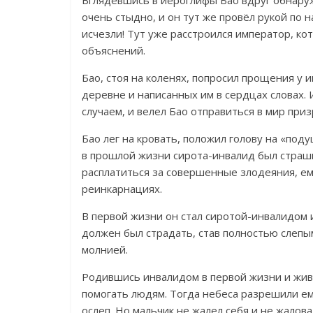
очень стыдно, и он тут же провёл рукой по н
исчезли! Тут уже расстроился император, к
объяснений.
Бао, стоя на коленях, попросил прощения у и
деревне и написанных им в сердцах словах.
случаем, и велел Бао отправиться в мир приз
Бао лег на кровать, положил голову на «поду
в прошлой жизни сирота-инвалид был страш
расплатиться за совершенные злодеяния, ем
реинкарнациях.
В первой жизни он стал сиротой-инвалидом 
должен был страдать, став полностью слепы
молнией.
Родившись инвалидом в первой жизни и живя
помогать людям. Тогда небеса разрешили ем
ослеп. Но мальчик не жалел себя и не жалова