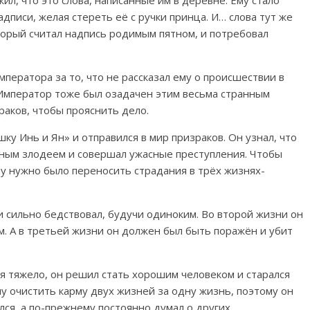
адписи, желая стереть её с ручки принца. И… слова тут же
оторый считал надпись родимым пятном, и потребовал
мператора за то, что не рассказал ему о происшествии в
 Император тоже был озадачен этим весьма странным
раков, чтобы прояснить дело.
шку Инь и Ян» и отправился в мир призраков. Он узнал, что
ным злодеем и совершал ужасные преступления. Чтобы
у нужно было переносить страдания в трёх жизнях-
и сильно бедствовал, будучи одиноким. Во второй жизни он
м. А в третьей жизни он должен был быть поражён и убит
 тяжело, он решил стать хорошим человеком и старался
у очистить карму двух жизней за одну жизнь, поэтому он
лся, а по-прежнему постоянно думал о других.