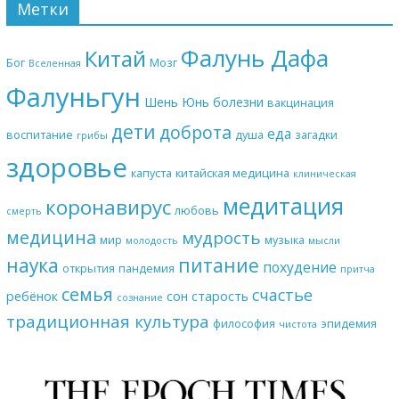
Метки
Фалунь Дафа
Китай
Бог
Мозг
Вселенная
Фалуньгун
Шень Юнь
болезни
вакцинация
дети
доброта
еда
воспитание
душа
загадки
грибы
здоровье
капуста
китайская медицина
клиническая
медитация
коронавирус
любовь
смерть
медицина
мудрость
мир
музыка
молодость
мысли
наука
питание
похудение
открытия
пандемия
притча
семья
счастье
ребёнок
сон
старость
сознание
традиционная культура
философия
эпидемия
чистота