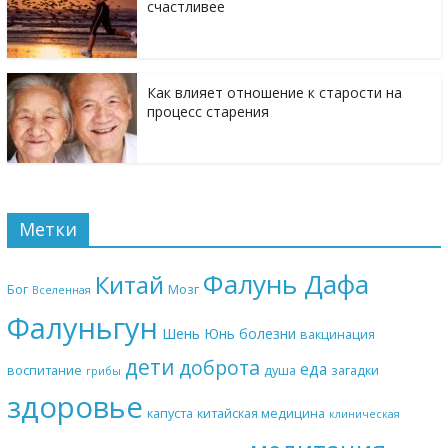
счастливее
Как влияет отношение к старости на
процесс старения
Метки
Фалунь Дафа
Китай
Бог
Мозг
Вселенная
Фалуньгун
Шень Юнь
болезни
вакцинация
дети
доброта
еда
воспитание
душа
загадки
грибы
здоровье
капуста
китайская медицина
клиническая