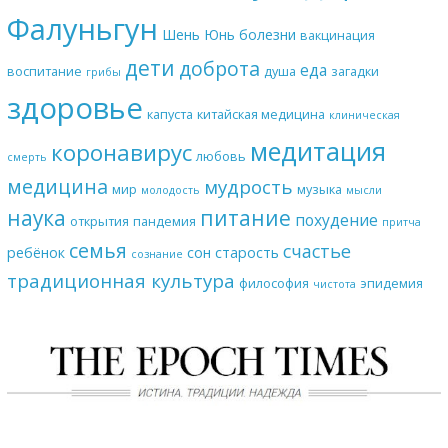
Фалуньгун
Шень Юнь
болезни
вакцинация
дети
доброта
еда
воспитание
душа
загадки
грибы
здоровье
капуста
китайская медицина
клиническая
медитация
коронавирус
любовь
смерть
медицина
мудрость
мир
музыка
молодость
мысли
наука
питание
похудение
открытия
пандемия
притча
семья
счастье
ребёнок
сон
старость
сознание
традиционная культура
философия
эпидемия
чистота