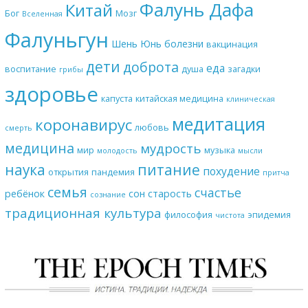
Фалунь Дафа
Китай
Бог
Мозг
Вселенная
Фалуньгун
Шень Юнь
болезни
вакцинация
дети
доброта
еда
воспитание
душа
загадки
грибы
здоровье
капуста
китайская медицина
клиническая
медитация
коронавирус
любовь
смерть
медицина
мудрость
мир
музыка
молодость
мысли
наука
питание
похудение
открытия
пандемия
притча
семья
счастье
ребёнок
сон
старость
сознание
традиционная культура
философия
эпидемия
чистота