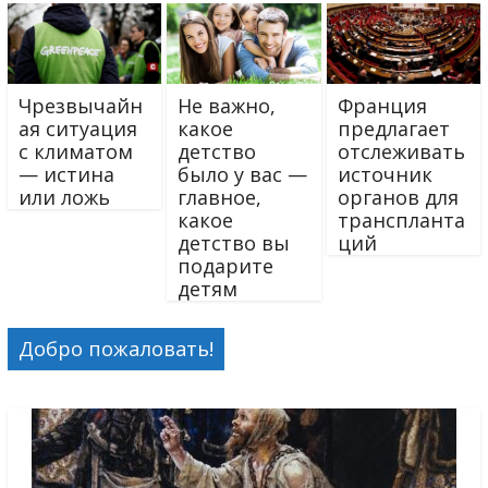
Чрезвычайн
Не важно,
Франция
ая ситуация
какое
предлагает
с климатом
детство
отслеживать
— истина
было у вас —
источник
или ложь
главное,
органов для
какое
транспланта
детство вы
ций
подарите
детям
Добро пожаловать!