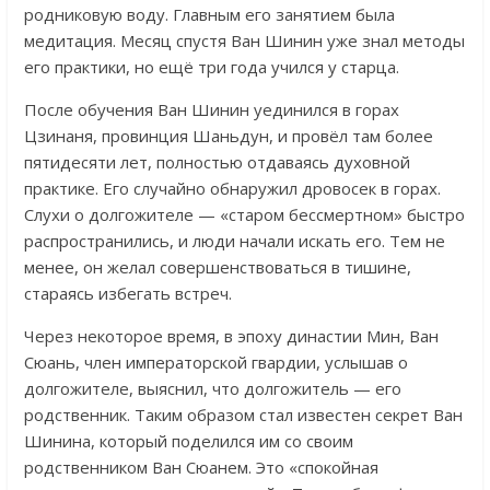
родниковую воду. Главным его занятием была
медитация. Месяц спустя Ван Шинин уже знал методы
его практики, но ещё три года учился у старца.
После обучения Ван Шинин уединился в горах
Цзинаня, провинция Шаньдун, и провёл там более
пятидесяти лет, полностью отдаваясь духовной
практике. Его случайно обнаружил дровосек в горах.
Слухи о долгожителе — «старом бессмертном» быстро
распространились, и люди начали искать его. Тем не
менее, он желал совершенствоваться в тишине,
стараясь избегать встреч.
Через некоторое время, в эпоху династии Мин, Ван
Сюань, член императорской гвардии, услышав о
долгожителе, выяснил, что долгожитель — его
родственник. Таким образом стал известен секрет Ван
Шинина, который поделился им со своим
родственником Ван Сюанем. Это «спокойная