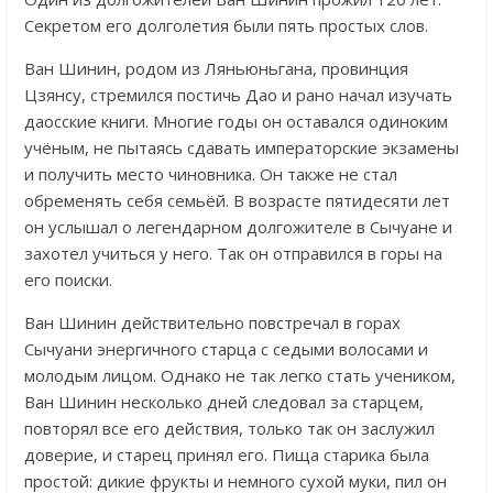
Секретом его долголетия были пять простых слов.
Ван Шинин, родом из Ляньюньгана, провинция
Цзянсу, стремился постичь Дао и рано начал изучать
даосские книги. Многие годы он оставался одиноким
учёным, не пытаясь сдавать императорские экзамены
и получить место чиновника. Он также не стал
обременять себя семьёй. В возрасте пятидесяти лет
он услышал о легендарном долгожителе в Сычуане и
захотел учиться у него. Так он отправился в горы на
его поиски.
Ван Шинин действительно повстречал в горах
Сычуани энергичного старца с седыми волосами и
молодым лицом. Однако не так легко стать учеником,
Ван Шинин несколько дней следовал за старцем,
повторял все его действия, только так он заслужил
доверие, и старец принял его. Пища старика была
простой: дикие фрукты и немного сухой муки, пил он