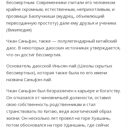
бессмертным. Современники считали его человеком
крайне скромным, естественным, неприхотливым, и
прозвище Баопучжиши (мудрец, объемлющий
первозданную простоту) дали ему друзья и ученики.
(Википедия)
Чжан Саньфэн, также — полулегендарный китайский
даос. В некоторых даосских источниках утверждается,
что он достиг бессмертия.
Основатель даосской Иньсян-пай (Школы скрытых
бессмертных), которая также была по его имени
названа Саньфэн-пай.
Чжан Саньфэн был безразличен к карьере и богатству.
Он отказался от чиновничьей должности, оставил
свою собственность родственникам и стал
странствовать по Китаю, ведя аскетический образ
жизни. Он несколько лет провёл на горе Хуашань,
потом обосновался на горе Уданшань, где сейчас