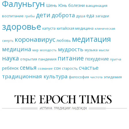
Фалуньгун
Шень Юнь
болезни
вакцинация
дети
доброта
еда
воспитание
душа
загадки
грибы
здоровье
капуста
китайская медицина
клиническая
медитация
коронавирус
любовь
смерть
медицина
мудрость
музыка
мир
молодость
мысли
наука
питание
похудение
открытия
пандемия
притча
семья
счастье
ребёнок
сон
старость
сознание
традиционная культура
философия
эпидемия
чистота