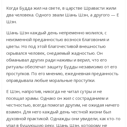
Когда Будда жил на свете, в царстве Шравасти жили
два человека. Одного звали Шань Шэн, а другого — Е
Шэн.
Шань Шэн каждый день непременно молился, с
неизменной преданностью вознося благовония и
цветы. Но под этой благочестивой внешностью
скрывался человек, снедаемый жадностью. Он
обманывал других ради наживы и верил, что его
ритуалы обеспечат защиту Будды независимо от его
проступков. По его мнению, ежедневная преданность
оправдывала любые моральные проступки.
Е Шэн, напротив, никогда не читал сутры и не
посещал храмы. Однако он жил с состраданием и
честностью, всегда помогал другим, не ожидая ничего
взамен. Для него каждый день честной жизни был
духовной практикой. Однажды они увидели, как кто-то
упал в бушующую реку. Шань Шэн, которому не