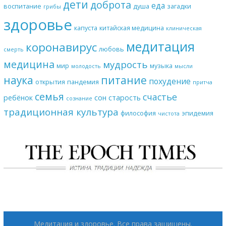
дети
доброта
еда
воспитание
душа
загадки
грибы
здоровье
капуста
китайская медицина
клиническая
медитация
коронавирус
любовь
смерть
медицина
мудрость
мир
музыка
молодость
мысли
наука
питание
похудение
открытия
пандемия
притча
семья
счастье
ребёнок
сон
старость
сознание
традиционная культура
философия
эпидемия
чистота
Медитация и здоровье
. Все права защищены.