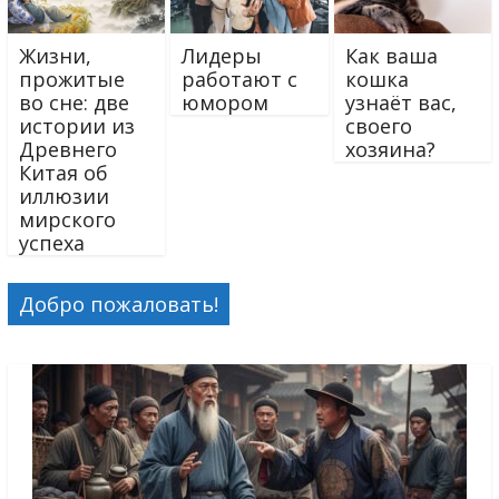
Жизни,
Лидеры
Как ваша
прожитые
работают с
кошка
во сне: две
юмором
узнаёт вас,
истории из
своего
Древнего
хозяина?
Китая об
иллюзии
мирского
успеха
Добро пожаловать!