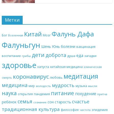
Метки
Фалунь Дафа
Китай
Бог
Мозг
Вселенная
Фалуньгун
Шень Юнь
болезни
вакцинация
дети
доброта
еда
воспитание
душа
загадки
грибы
здоровье
капуста
китайская медицина
клиническая
медитация
коронавирус
любовь
смерть
медицина
мудрость
мир
музыка
молодость
мысли
наука
питание
похудение
открытия
пандемия
притча
семья
счастье
ребёнок
сон
старость
сознание
традиционная культура
философия
эпидемия
чистота