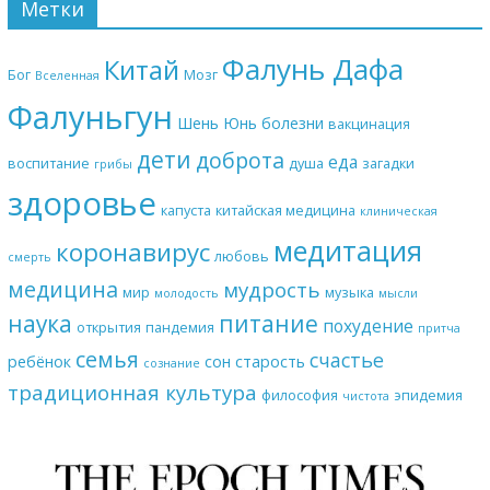
Метки
Фалунь Дафа
Китай
Бог
Мозг
Вселенная
Фалуньгун
Шень Юнь
болезни
вакцинация
дети
доброта
еда
воспитание
душа
загадки
грибы
здоровье
капуста
китайская медицина
клиническая
медитация
коронавирус
любовь
смерть
медицина
мудрость
мир
музыка
молодость
мысли
наука
питание
похудение
открытия
пандемия
притча
семья
счастье
ребёнок
сон
старость
сознание
традиционная культура
философия
эпидемия
чистота