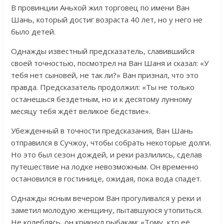
В провинции Аньхой жил торговец по имени Ван
Шань, который достиг возраста 40 лет, но у него не
было детей.
Однажды известный предсказатель, славившийся
своей точностью, посмотрел на Ван Шаня и сказал: «У
тебя нет сыновей, не так ли?» Ван признал, что это
правда. Предсказатель продолжил: «Ты не только
останешься бездетным, но и к десятому лунному
месяцу тебя ждёт великое бедствие».
Убежденный в точности предсказания, Ван Шань
отправился в Сучжоу, чтобы собрать некоторые долги.
Но это был сезон дождей, и реки разлились, сделав
путешествие на лодке невозможным. Он временно
остановился в гостинице, ожидая, пока вода спадет.
Однажды ясным вечером Ван прогуливался у реки и
заметил молодую женщину, пытавшуюся утопиться.
Не колеблясь, он крикнул рыбакам: «Тому, кто её