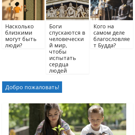
Насколько
Боги
Кого на
близкими
спускаются в
самом деле
могут быть
человечески
благословляе
люди?
й мир,
т Будда?
чтобы
испытать
сердца
людей
Добро пожаловать!