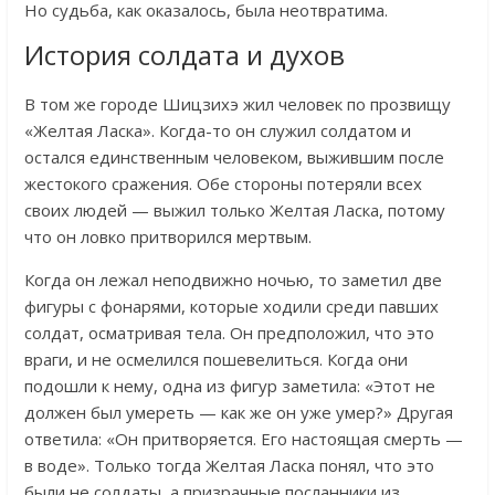
Но судьба, как оказалось, была неотвратима.
История солдата и духов
В том же городе Шицзихэ жил человек по прозвищу
«Желтая Ласка». Когда-то он служил солдатом и
остался единственным человеком, выжившим после
жестокого сражения. Обе стороны потеряли всех
своих людей — выжил только Желтая Ласка, потому
что он ловко притворился мертвым.
Когда он лежал неподвижно ночью, то заметил две
фигуры с фонарями, которые ходили среди павших
солдат, осматривая тела. Он предположил, что это
враги, и не осмелился пошевелиться. Когда они
подошли к нему, одна из фигур заметила: «Этот не
должен был умереть — как же он уже умер?» Другая
ответила: «Он притворяется. Его настоящая смерть —
в воде». Только тогда Желтая Ласка понял, что это
были не солдаты, а призрачные посланники из