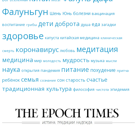
Вселенная
Фалуньгун
Шень Юнь
болезни
вакцинация
дети
доброта
еда
воспитание
душа
загадки
грибы
здоровье
капуста
китайская медицина
клиническая
медитация
коронавирус
любовь
смерть
медицина
мудрость
мир
музыка
молодость
мысли
наука
питание
похудение
открытия
пандемия
притча
семья
счастье
ребёнок
сон
старость
сознание
традиционная культура
философия
эпидемия
чистота