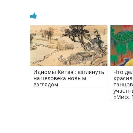
Идиомы Китая : взглянуть
Что де
на человека новым
красив
взглядом
танцо
участн
«Мисс 