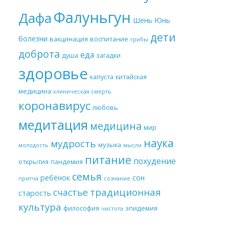
Фалуньгун
Дафа
Шень Юнь
дети
болезни
вакцинация
воспитание
грибы
доброта
еда
душа
загадки
здоровье
капуста
китайская
медицина
клиническая смерть
коронавирус
любовь
медитация
медицина
мир
наука
мудрость
музыка
молодость
мысли
питание
похудение
открытия
пандемия
семья
ребёнок
сон
притча
сознание
традиционная
счастье
старость
культура
философия
эпидемия
чистота