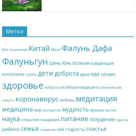
Метки
Фалунь Дафа
Китай
Бог
Мозг
Вселенная
Фалуньгун
Шень Юнь
болезни
вакцинация
дети
доброта
еда
воспитание
душа
загадки
грибы
здоровье
капуста
китайская медицина
клиническая
медитация
коронавирус
любовь
смерть
медицина
мудрость
мир
музыка
молодость
мысли
наука
питание
похудение
открытия
пандемия
притча
семья
счастье
ребёнок
сон
старость
сознание