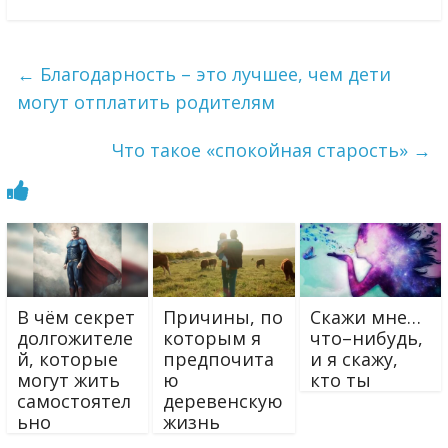
←
Благодарность – это лучшее, чем дети
могут отплатить родителям
Что такое «спокойная старость»
→
В чём секрет
Причины, по
Скажи мне…
долгожителе
которым я
что–нибудь,
й, которые
предпочита
и я скажу,
могут жить
ю
кто ты
самостоятел
деревенскую
ьно
жизнь