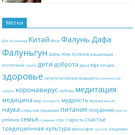
Метки
Фалунь Дафа
Китай
Бог
Мозг
Вселенная
Фалуньгун
Шень Юнь
болезни
вакцинация
дети
доброта
еда
воспитание
душа
загадки
грибы
здоровье
капуста
китайская медицина
клиническая
медитация
коронавирус
любовь
смерть
медицина
мудрость
мир
музыка
молодость
мысли
наука
питание
похудение
открытия
пандемия
притча
семья
счастье
ребёнок
сон
старость
сознание
традиционная культура
философия
эпидемия
чистота