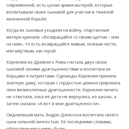
современной, есть целая армия матерей, которые
воспитывали своих сыновей для участия в тяжёлой
жизненной борьбе.
Когда их сыновья уходили на войну, спартанские
матери кричали: «Возвращайся со своим щитом – или
на нём», то есть возвращайся живым, полным чести,
или мёртвым, как герой.
Корнелия из Древнего Рима считала двух своих
сыновей своими драгоценностями и воспитала их
борцами и патриотами. Однажды Корнелия приняла
знатную даму, которая с гордостью демонстрировала
свои великолепные драгоценности. Корнелия ничего
не ответила, пока её дети не вернулись из школы, а
затем сказала: «А вот и мои драгоценности».
Овдовевшая мать Эндрю Джексона воспитала своего
сына сильной личностью. Её последними словами,
обращёнными к нему, были: