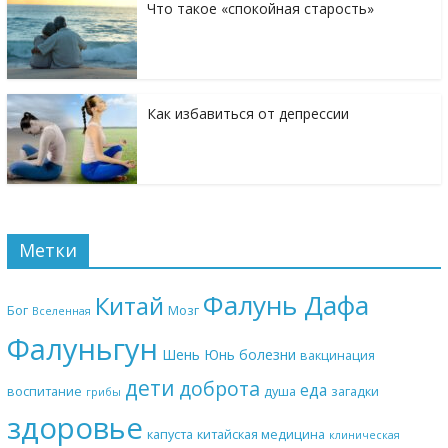
Что такое «спокойная старость»
Как избавиться от депрессии
Метки
Фалунь Дафа
Китай
Бог
Мозг
Вселенная
Фалуньгун
Шень Юнь
болезни
вакцинация
дети
доброта
еда
воспитание
душа
загадки
грибы
здоровье
капуста
китайская медицина
клиническая