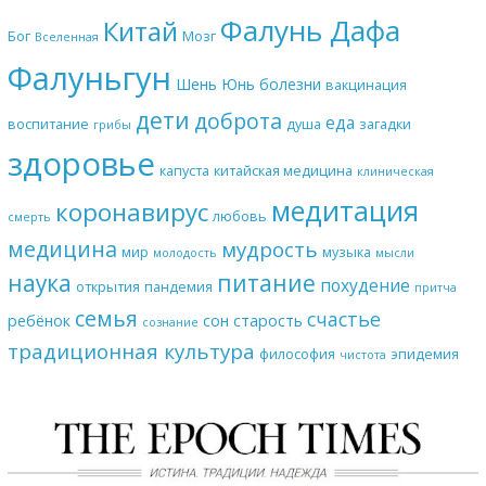
Фалунь Дафа
Китай
Бог
Мозг
Вселенная
Фалуньгун
Шень Юнь
болезни
вакцинация
дети
доброта
еда
воспитание
душа
загадки
грибы
здоровье
капуста
китайская медицина
клиническая
медитация
коронавирус
любовь
смерть
медицина
мудрость
мир
музыка
молодость
мысли
наука
питание
похудение
открытия
пандемия
притча
семья
счастье
ребёнок
сон
старость
сознание
традиционная культура
философия
эпидемия
чистота