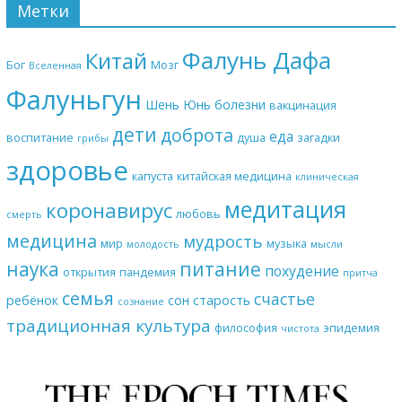
Метки
Фалунь Дафа
Китай
Бог
Мозг
Вселенная
Фалуньгун
Шень Юнь
болезни
вакцинация
дети
доброта
еда
воспитание
душа
загадки
грибы
здоровье
капуста
китайская медицина
клиническая
медитация
коронавирус
любовь
смерть
медицина
мудрость
мир
музыка
молодость
мысли
наука
питание
похудение
открытия
пандемия
притча
семья
счастье
ребёнок
сон
старость
сознание
традиционная культура
философия
эпидемия
чистота