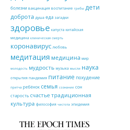
дети
болезни
вакцинация
воспитание
грибы
доброта
еда
душа
загадки
здоровье
капуста
китайская
медицина
клиническая смерть
коронавирус
любовь
медитация
медицина
мир
наука
мудрость
музыка
молодость
мысли
питание
похудение
открытия
пандемия
семья
ребёнок
сон
притча
сознание
традиционная
счастье
старость
культура
философия
эпидемия
чистота