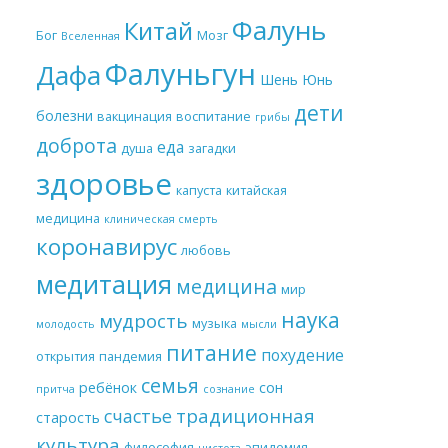
Фалунь
Китай
Бог
Мозг
Вселенная
Фалуньгун
Дафа
Шень Юнь
дети
болезни
вакцинация
воспитание
грибы
доброта
еда
душа
загадки
здоровье
капуста
китайская
медицина
клиническая смерть
коронавирус
любовь
медитация
медицина
мир
наука
мудрость
музыка
молодость
мысли
питание
похудение
открытия
пандемия
семья
ребёнок
сон
притча
сознание
традиционная
счастье
старость
культура
философия
эпидемия
чистота