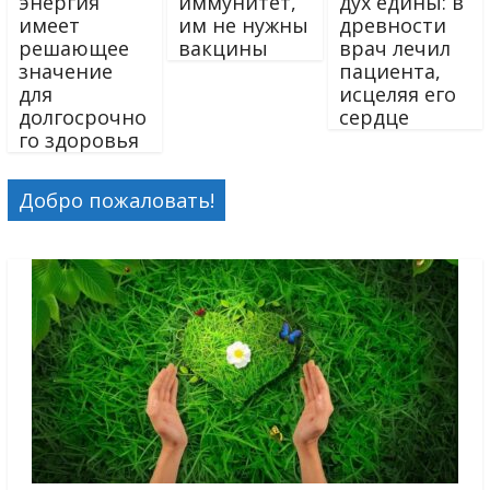
энергия
иммунитет,
дух едины: в
имеет
им не нужны
древности
решающее
вакцины
врач лечил
значение
пациента,
для
исцеляя его
долгосрочно
сердце
го здоровья
Добро пожаловать!