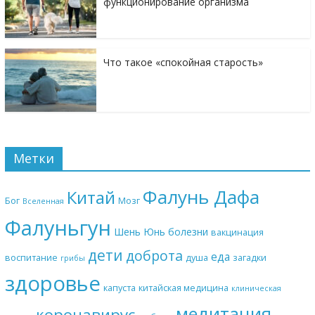
функционирование организма
Что такое «спокойная старость»
Метки
Фалунь Дафа
Китай
Бог
Мозг
Вселенная
Фалуньгун
Шень Юнь
болезни
вакцинация
дети
доброта
еда
воспитание
душа
загадки
грибы
здоровье
капуста
китайская медицина
клиническая
медитация
коронавирус