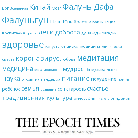
Фалунь Дафа
Китай
Бог
Мозг
Вселенная
Фалуньгун
Шень Юнь
болезни
вакцинация
дети
доброта
еда
воспитание
душа
загадки
грибы
здоровье
капуста
китайская медицина
клиническая
медитация
коронавирус
любовь
смерть
медицина
мудрость
мир
музыка
молодость
мысли
наука
питание
похудение
открытия
пандемия
притча
семья
счастье
ребёнок
сон
старость
сознание
традиционная культура
философия
эпидемия
чистота