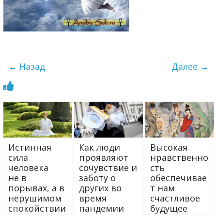
← Назад
Далее →
Истинная
Как люди
Высокая
сила
проявляют
нравственно
человека
сочувствие и
сть
не в
заботу о
обеспечивае
порывах, а в
других во
т нам
нерушимом
время
счастливое
спокойствии
пандемии
будущее