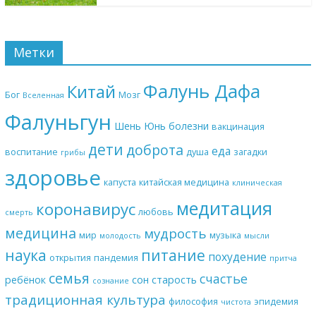
Метки
Фалунь Дафа
Китай
Бог
Мозг
Вселенная
Фалуньгун
Шень Юнь
болезни
вакцинация
дети
доброта
еда
воспитание
душа
загадки
грибы
здоровье
капуста
китайская медицина
клиническая
медитация
коронавирус
любовь
смерть
медицина
мудрость
мир
музыка
молодость
мысли
наука
питание
похудение
открытия
пандемия
притча
семья
счастье
ребёнок
сон
старость
сознание
традиционная культура
философия
эпидемия
чистота