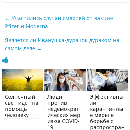
←
Участились случаи смертей от вакцин
Pfizer и Moderna
Является ли Иванушка-дурачок дураком на
самом деле
→
Солнечный
Люди
Эффективны
свет идёт на
против
ли
помощь
недемократ
карантинны
человеку
ических мер
е меры в
из-за COVID-
борьбе с
19
распростран