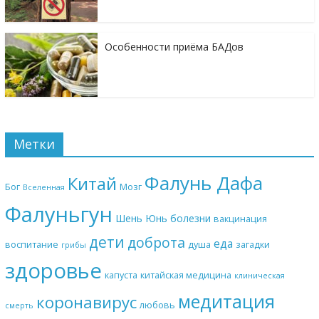
Особенности приёма БАДов
Метки
Фалунь Дафа
Китай
Бог
Мозг
Вселенная
Фалуньгун
Шень Юнь
болезни
вакцинация
дети
доброта
еда
воспитание
душа
загадки
грибы
здоровье
капуста
китайская медицина
клиническая
медитация
коронавирус
любовь
смерть