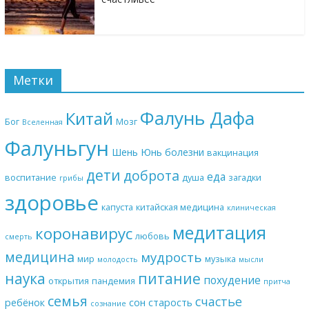
Метки
Фалунь Дафа
Китай
Бог
Мозг
Вселенная
Фалуньгун
Шень Юнь
болезни
вакцинация
дети
доброта
еда
воспитание
душа
загадки
грибы
здоровье
капуста
китайская медицина
клиническая
медитация
коронавирус
любовь
смерть
медицина
мудрость
мир
музыка
молодость
мысли
наука
питание
похудение
открытия
пандемия
притча
семья
счастье
ребёнок
сон
старость
сознание