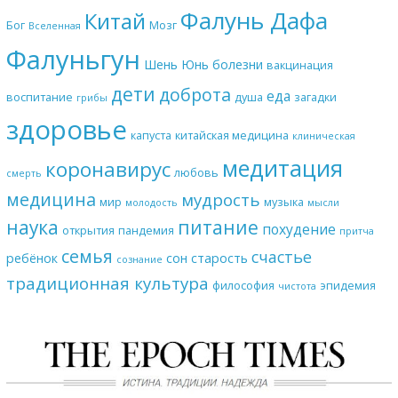
Фалунь Дафа
Китай
Бог
Мозг
Вселенная
Фалуньгун
Шень Юнь
болезни
вакцинация
дети
доброта
еда
воспитание
душа
загадки
грибы
здоровье
капуста
китайская медицина
клиническая
медитация
коронавирус
любовь
смерть
медицина
мудрость
мир
музыка
молодость
мысли
наука
питание
похудение
открытия
пандемия
притча
семья
счастье
ребёнок
сон
старость
сознание
традиционная культура
философия
эпидемия
чистота