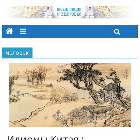
человек
Идиомы Китая :