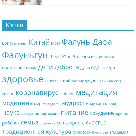
Метки
Фалунь Дафа
Китай
Бог
Мозг
Вселенная
Фалуньгун
Шень Юнь
болезни
вакцинация
дети
доброта
еда
воспитание
душа
загадки
грибы
здоровье
капуста
китайская медицина
клиническая
медитация
коронавирус
любовь
смерть
медицина
мудрость
мир
музыка
молодость
мысли
наука
питание
похудение
открытия
пандемия
притча
семья
счастье
ребёнок
сон
старость
сознание
традиционная культура
философия
эпидемия
чистота