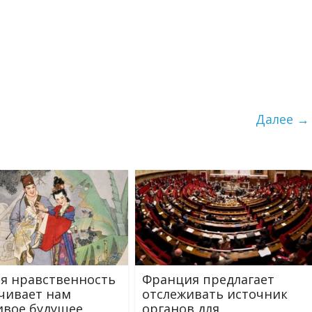
Далее →
я нравственность
Франция предлагает
чивает нам
отслеживать источник
ивое будущее
органов для