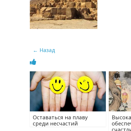
← Назад
Оставаться на плаву
Высока
среди несчастий
обеспе
счастл