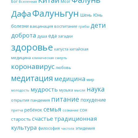
Бог
Мозг
Вселенная
Фалуньгун
Дафа
Шень Юнь
дети
болезни
вакцинация
воспитание
грибы
доброта
еда
душа
загадки
здоровье
капуста
китайская
медицина
клиническая смерть
коронавирус
любовь
медитация
медицина
мир
наука
мудрость
музыка
молодость
мысли
питание
похудение
открытия
пандемия
семья
ребёнок
сон
притча
сознание
традиционная
счастье
старость
культура
философия
эпидемия
чистота