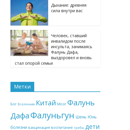
Дыхание: древняя
сила внутри вас
Человек, ставший
инвалидом после
инсульта, занимаясь
Фалунь Дафа,
выздоровел и вновь
стал опорой семьи
Метки
Фалунь
Китай
Бог
Мозг
Вселенная
Фалуньгун
Дафа
Шень Юнь
дети
болезни
вакцинация
воспитание
грибы