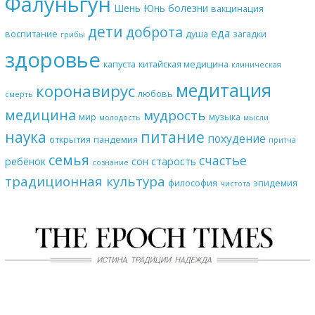
Фалуньгун
Шень Юнь
болезни
вакцинация
дети
доброта
еда
воспитание
душа
загадки
грибы
здоровье
капуста
китайская медицина
клиническая
медитация
коронавирус
любовь
смерть
медицина
мудрость
мир
музыка
молодость
мысли
наука
питание
похудение
открытия
пандемия
притча
семья
счастье
ребёнок
сон
старость
сознание
традиционная культура
философия
эпидемия
чистота