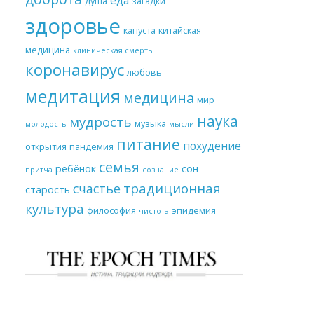
душа
загадки
здоровье
капуста
китайская
медицина
клиническая смерть
коронавирус
любовь
медитация
медицина
мир
наука
мудрость
музыка
молодость
мысли
питание
похудение
открытия
пандемия
семья
ребёнок
сон
притча
сознание
традиционная
счастье
старость
культура
философия
эпидемия
чистота