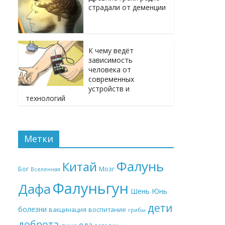
страдали от деменции
К чему ведёт
зависимость
человека от
современных
устройств и
технологий
Метки
Фалунь
Китай
Бог
Мозг
Вселенная
Фалуньгун
Дафа
Шень Юнь
дети
болезни
вакцинация
воспитание
грибы
доброта
еда