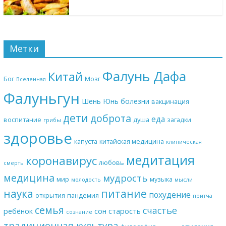
Метки
Фалунь Дафа
Китай
Бог
Мозг
Вселенная
Фалуньгун
Шень Юнь
болезни
вакцинация
дети
доброта
еда
воспитание
душа
загадки
грибы
здоровье
капуста
китайская медицина
клиническая
медитация
коронавирус
любовь
смерть
медицина
мудрость
мир
музыка
молодость
мысли
наука
питание
похудение
открытия
пандемия
притча
семья
счастье
ребёнок
сон
старость
сознание
традиционная культура